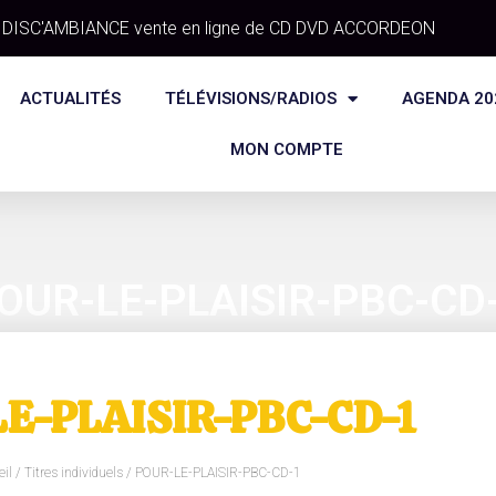
DISC'AMBIANCE vente en ligne de CD DVD ACCORDEON
ACTUALITÉS
TÉLÉVISIONS/RADIOS
AGENDA 20
MON COMPTE
OUR-LE-PLAISIR-PBC-CD
E-PLAISIR-PBC-CD-1
il
/
Titres individuels
/ POUR-LE-PLAISIR-PBC-CD-1