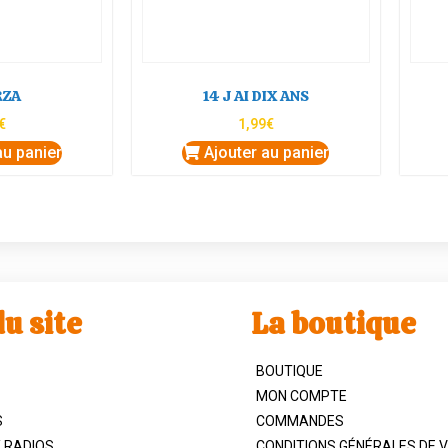
RZA
14 J AI DIX ANS
€
1,99
€
au panier
Ajouter au panier
u site
La boutique
BOUTIQUE
MON COMPTE
S
COMMANDES
/ RADIOS
CONDITIONS GÉNÉRALES DE 