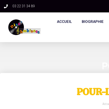
03 22 31 34 89​
ACCUEIL
BIOGRAPHIE
P
POUR-L
Accue