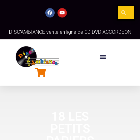
DISC'AMBIANCE vente en ligne de CD DVD ACCORDEON
18 LES
PETITS