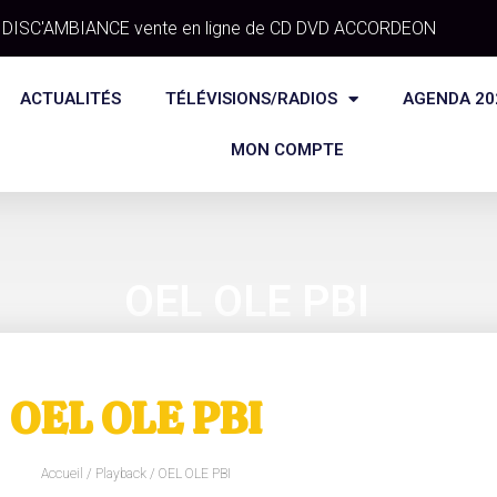
DISC'AMBIANCE vente en ligne de CD DVD ACCORDEON
ACTUALITÉS
TÉLÉVISIONS/RADIOS
AGENDA 20
MON COMPTE
OEL OLE PBI
OEL OLE PBI
Accueil
/
Playback
/ OEL OLE PBI