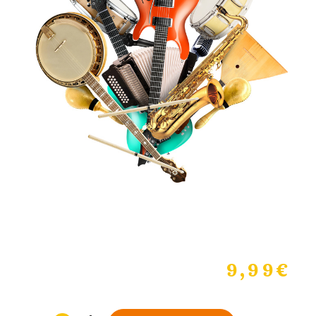
9,99
€