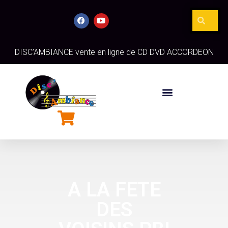
DISC'AMBIANCE vente en ligne de CD DVD ACCORDEON
A LA FETE
DES