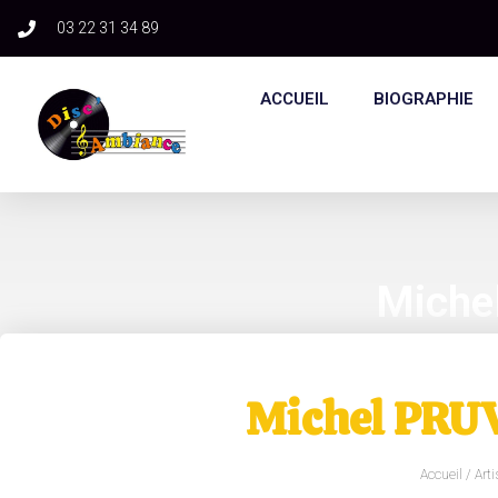
03 22 31 34 89​
ACCUEIL
BIOGRAPHIE
Miche
Michel PRUV
Accueil
/
Arti