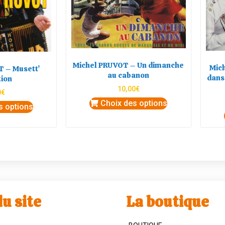
Michel PRUVOT – Un dimanche
Mic
 – Musett’
au cabanon
dans
tion
10,00
€
0
€
Choix des options
s options
u site
La boutique