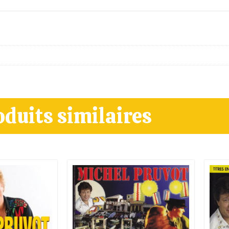
La Ronde Des Dictons
Michel Pruvot
Les Rois Du Football
Michel Pruvot
Du Gros Qui Tache
Michel Pruvot
oduits similaires
Le Madison
Michel Pruvot
Chacha Du Train
Michel Pruvot
Cherie Approche-Toi
Michel Pruvot
Les Flonflons
Michel Pruvot