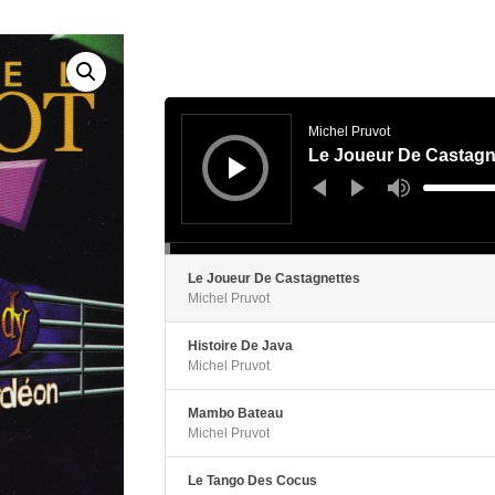
Lecteur
audio
Michel Pruvot
Le Joueur De Castagn
Utilisez
les
flèches
haut/bas
pour
augmenter
ou
diminuer
Le Joueur De Castagnettes
le
Michel Pruvot
volume.
Histoire De Java
Michel Pruvot
Mambo Bateau
Michel Pruvot
Le Tango Des Cocus