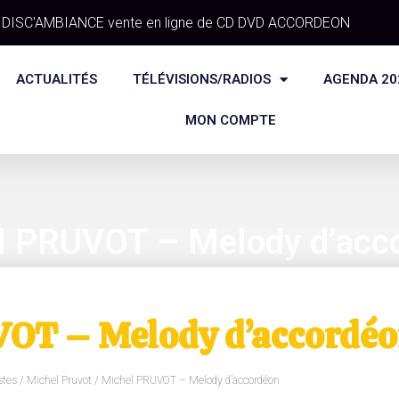
DISC'AMBIANCE vente en ligne de CD DVD ACCORDEON
ACTUALITÉS
TÉLÉVISIONS/RADIOS
AGENDA 20
MON COMPTE
l PRUVOT – Melody d’acc
OT – Melody d’accordé
stes
/
Michel Pruvot
/ Michel PRUVOT – Melody d’accordéon