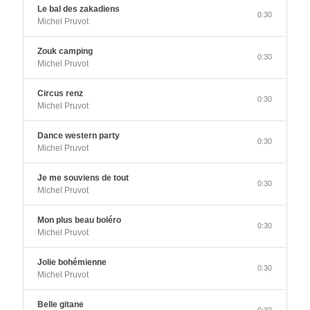
Le bal des zakadiens
0:30
Michel Pruvot
Zouk camping
0:30
Michel Pruvot
Circus renz
0:30
Michel Pruvot
Dance western party
0:30
Michel Pruvot
Je me souviens de tout
0:30
Michel Pruvot
Mon plus beau boléro
0:30
Michel Pruvot
Jolie bohémienne
0:30
Michel Pruvot
Belle gitane
0:30