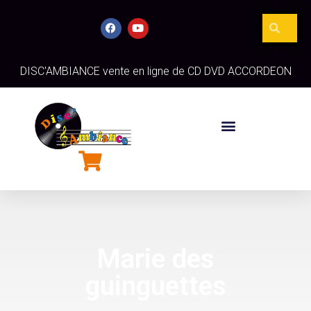
DISC'AMBIANCE vente en ligne de CD DVD ACCORDEON
Marie des
guinguettes