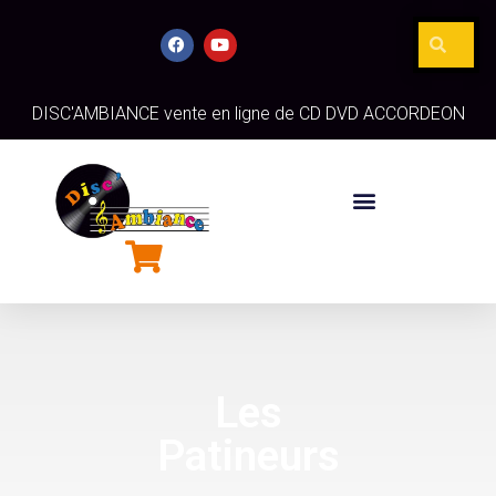
DISC'AMBIANCE vente en ligne de CD DVD ACCORDEON
Les
Patineurs