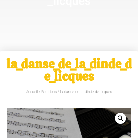
_licques
la_danse_de_la_dinde_d
e_licques
Accueil
/
Partitions
/ la_danse_de_la_dinde_de_licques