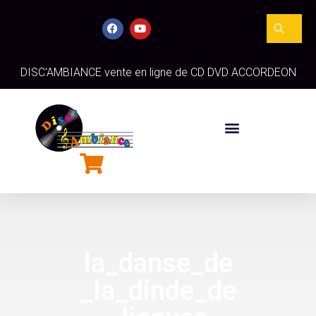
DISC'AMBIANCE vente en ligne de CD DVD ACCORDEON
la_danse_de
_la_dinde_de