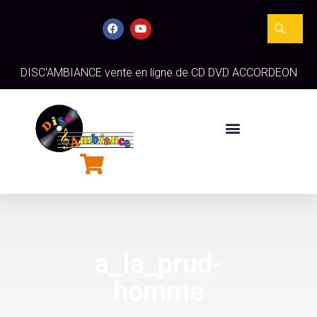
DISC'AMBIANCE vente en ligne de CD DVD ACCORDEON
a_la_prud-
homme