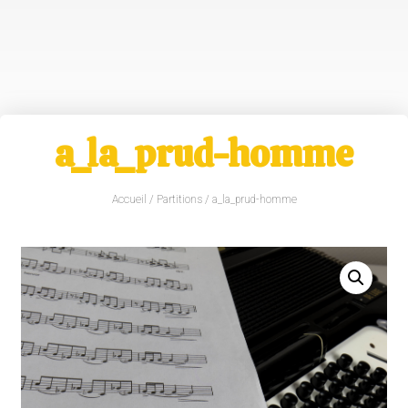
a_la_prud-homme
Accueil
/
Partitions
/ a_la_prud-homme