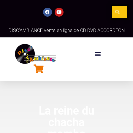
DISC'AMBIANCE vente en ligne de CD DVD ACCORDEON
La reine du
chacha