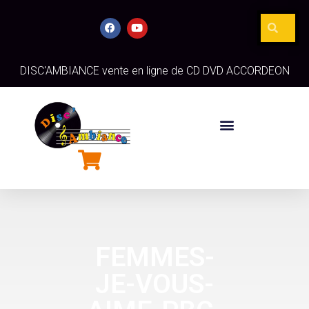
DISC'AMBIANCE vente en ligne de CD DVD ACCORDEON
FEMMES-
JE-VOUS-