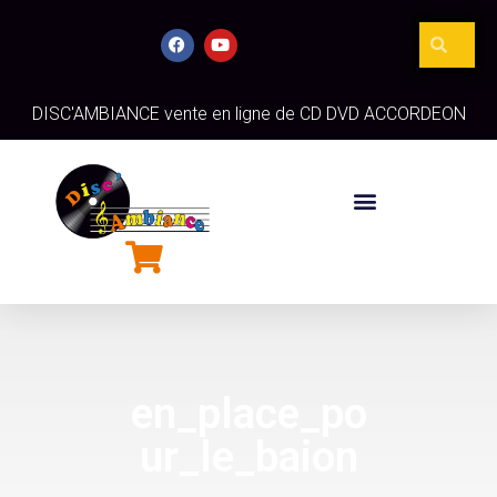
DISC'AMBIANCE vente en ligne de CD DVD ACCORDEON
en_place_po
ur_le_baion