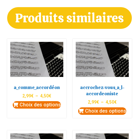
Produits similaires
a_comme_accordéon
accrochez-vous_a_l-
accordeoniste
2,99
€
–
4,50
€
2,99
€
–
4,50
€
Choix des options
Choix des options