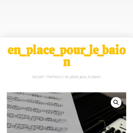
en_place_pour_le_baio
n
Accueil
/
Partitions
/ en_place_pour_le_baion