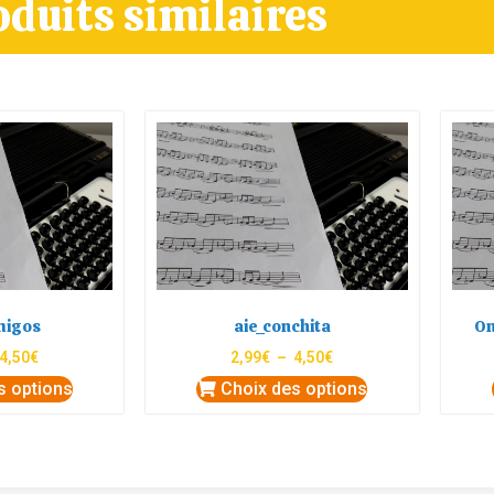
oduits similaires
migos
aie_conchita
On
4,50
€
2,99
€
–
4,50
€
s options
Choix des options