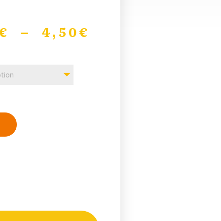
€
–
4,50
€
tion