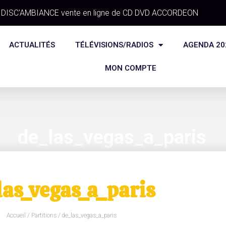
DISC'AMBIANCE vente en ligne de CD DVD ACCORDEON
ACTUALITÉS
TÉLÉVISIONS/RADIOS
AGENDA 20
MON COMPTE
de_las_vegas_a_paris
las_vegas_a_paris
Accueil
/
Partitions
/ de_las_vegas_a_paris