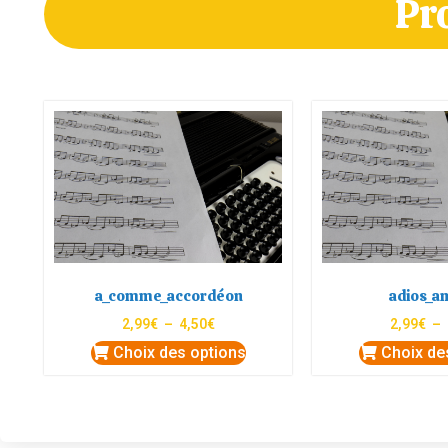
Pr
a_comme_accordéon
adios_a
2,99
€
–
4,50
€
2,99
€
–
Choix des options
Choix de