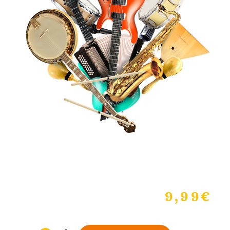
9,99
€