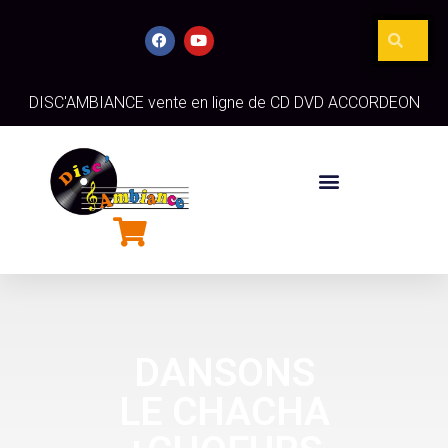
DISC'AMBIANCE vente en ligne de CD DVD ACCORDEON
DANSONS
LE CHACHA