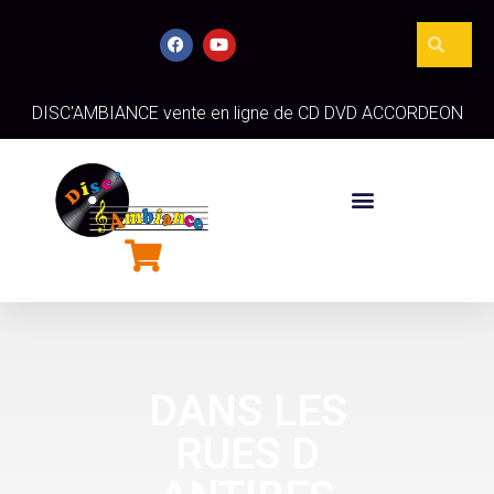
DISC'AMBIANCE vente en ligne de CD DVD ACCORDEON
DANS LES
RUES D