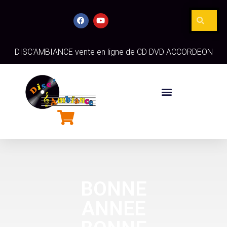
DISC'AMBIANCE vente en ligne de CD DVD ACCORDEON
BONNE
ANNEE