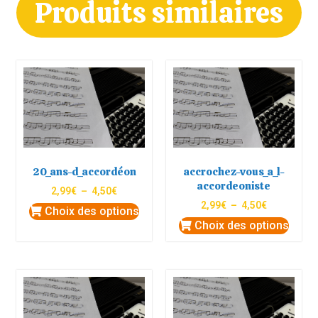
Produits similaires
20_ans-d_accordéon
accrochez-vous_a_l-
accordeoniste
2,99
€
–
4,50
€
2,99
€
–
4,50
€
Choix des options
Choix des options