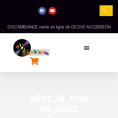
DISC'AMBIANCE vente en ligne de CD DVD ACCORDEON
allez_la_fran
ce_allez