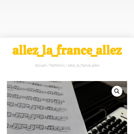
allez_la_france_allez
Accueil
/
Partitions
/ allez_la_france_allez