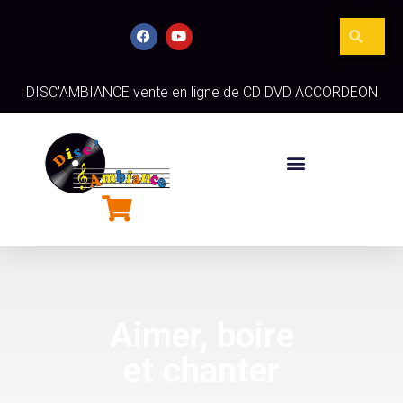
DISC'AMBIANCE vente en ligne de CD DVD ACCORDEON
Aimer, boire
et chanter