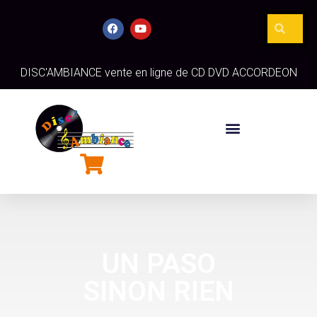
DISC'AMBIANCE vente en ligne de CD DVD ACCORDEON
UN PASO
SINON RIEN