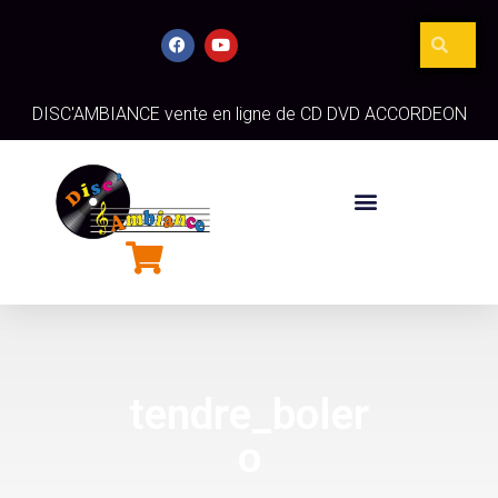
DISC'AMBIANCE vente en ligne de CD DVD ACCORDEON
tendre_boler
o