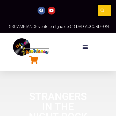
DISC'AMBIANCE vente en ligne de CD DVD ACCORDEON
STRANGERS
IN THE