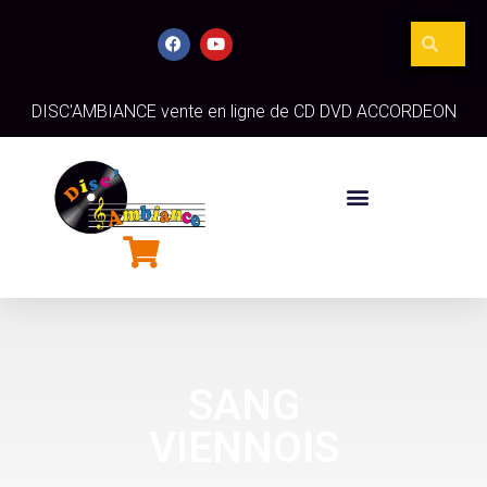
DISC'AMBIANCE vente en ligne de CD DVD ACCORDEON
SANG
VIENNOIS