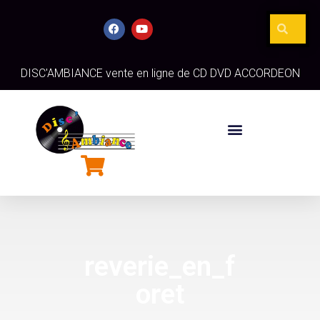
DISC'AMBIANCE vente en ligne de CD DVD ACCORDEON
reverie_en_f
oret