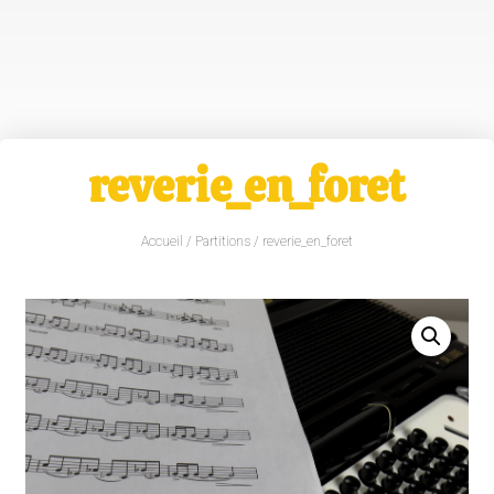
reverie_en_foret
Accueil
/
Partitions
/ reverie_en_foret