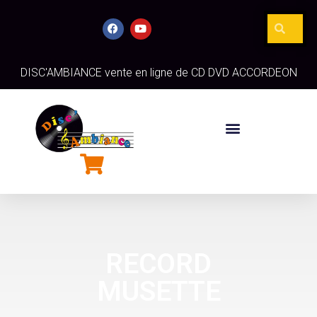
DISC'AMBIANCE vente en ligne de CD DVD ACCORDEON
RECORD
MUSETTE