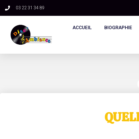
03 22 31 34 89​
ACCUEIL
BIOGRAPHIE
QUEL