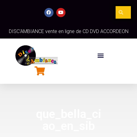
DISC'AMBIANCE vente en ligne de CD DVD ACCORDEON
que_bella_ci
ao_en_sib