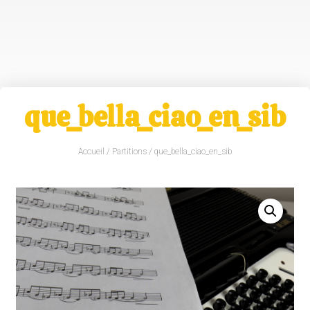
que_bella_ciao_en_sib
Accueil
/
Partitions
/ que_bella_ciao_en_sib