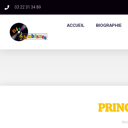
03 22 31 34 89​
ACCUEIL
BIOGRAPHIE
PRIN
Acc