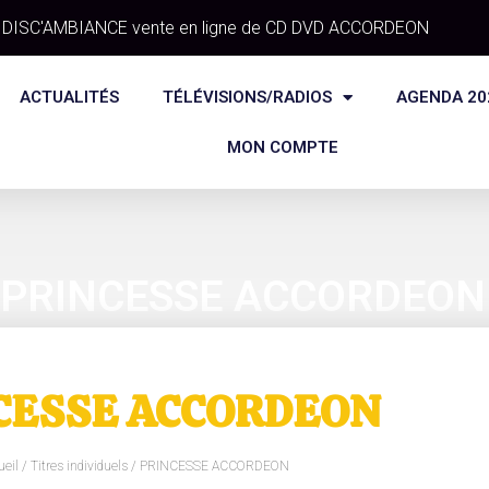
DISC'AMBIANCE vente en ligne de CD DVD ACCORDEON
ACTUALITÉS
TÉLÉVISIONS/RADIOS
AGENDA 20
MON COMPTE
PRINCESSE ACCORDEON
CESSE ACCORDEON
ueil
/
Titres individuels
/ PRINCESSE ACCORDEON