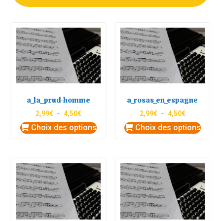
a_la_prud-homme
a_rosas_en_espagne
2,99
€
–
4,50
€
2,99
€
–
4,50
€
Choix des options
Choix des options