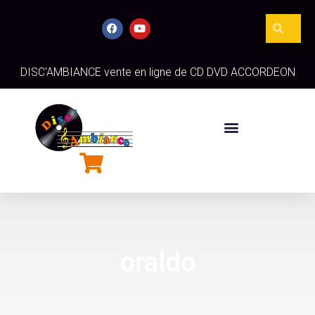
DISC'AMBIANCE vente en ligne de CD DVD ACCORDEON
oraldo