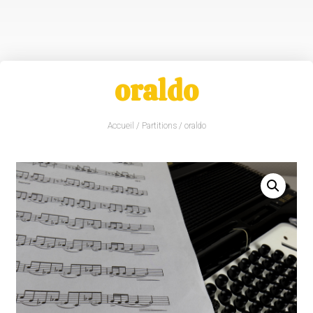
oraldo
Accueil
/
Partitions
/ oraldo