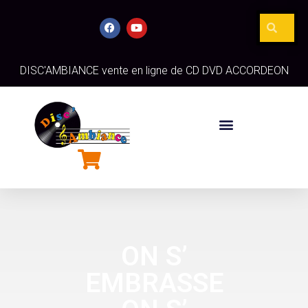
DISC'AMBIANCE vente en ligne de CD DVD ACCORDEON
ON S’
EMBRASSE