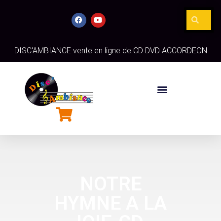
DISC'AMBIANCE vente en ligne de CD DVD ACCORDEON
NOTRE
HYMNE A LA