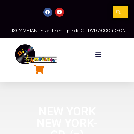
DISC'AMBIANCE vente en ligne de CD DVD ACCORDEON
NEW YORK
NEW YORK-