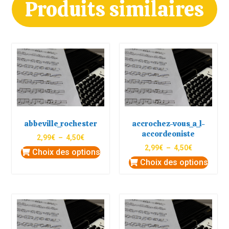
Produits similaires
abbeville_rochester
accrochez-vous_a_l-
accordeoniste
2,99
€
–
4,50
€
2,99
€
–
4,50
€
Choix des options
Choix des options