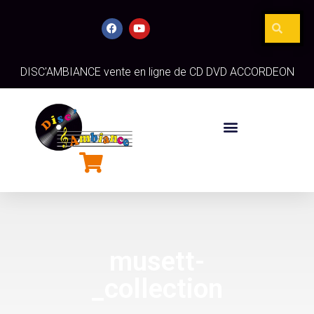
DISC'AMBIANCE vente en ligne de CD DVD ACCORDEON
musett-
_collection