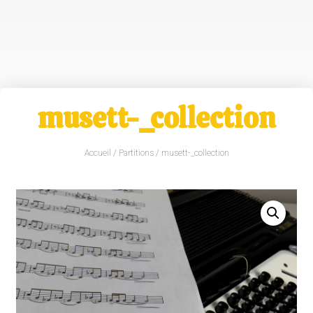
musett-_collection
Accueil
/
Partitions
/ musett-_collection