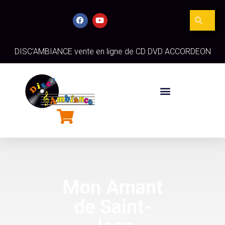
DISC'AMBIANCE vente en ligne de CD DVD ACCORDEON
Mon Amant
de Saint-