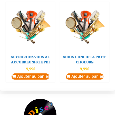
ACCROCHEZ VOUS A L
ADIOS CONCHITA PB ET
ACCORDEONISTE PBI
CHOEURS
9,99
€
9,99
€
Ajouter au panier
Ajouter au panier