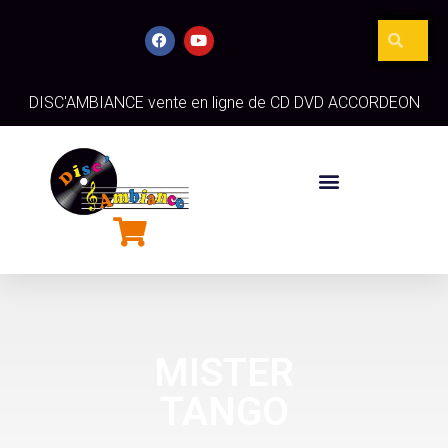
DISC'AMBIANCE vente en ligne de CD DVD ACCORDEON
MISTER
TANGO