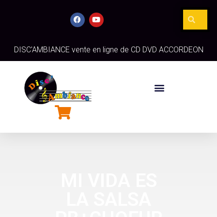
DISC'AMBIANCE vente en ligne de CD DVD ACCORDEON
MI VIDA ES
LA SALSA