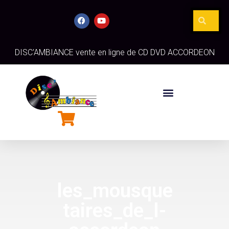
DISC'AMBIANCE vente en ligne de CD DVD ACCORDEON
les_mousque
taires_de_l-