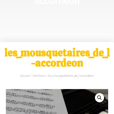
accordeon
les_mousquetaires_de_l
-accordeon
Accueil
/
Partitions
/ les_mousquetaires_de_l-accordeon