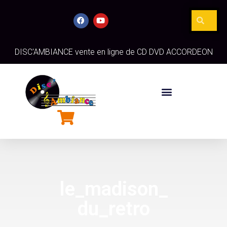
DISC'AMBIANCE vente en ligne de CD DVD ACCORDEON
le_madison_
du_retro