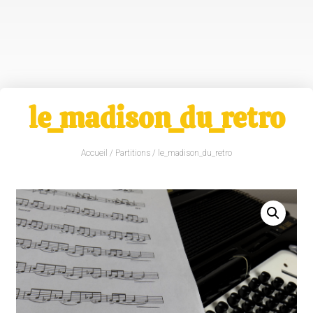
le_madison_du_retro
Accueil
/
Partitions
/ le_madison_du_retro