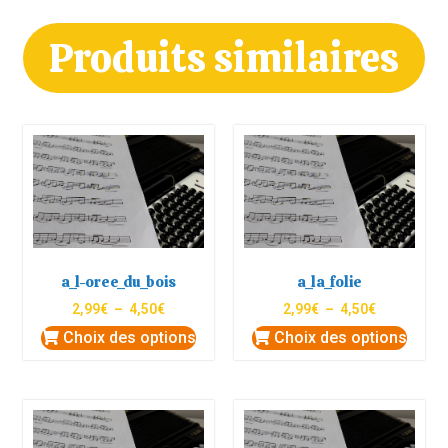
Produits similaires
a_l-oree_du_bois
a_la_folie
2,99
€
–
4,50
€
2,99
€
–
4,50
€
Choix des options
Choix des options