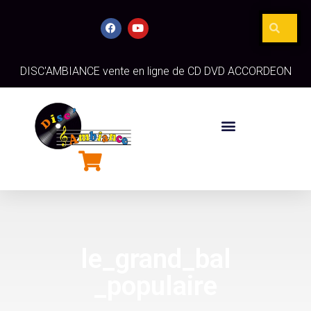
DISC'AMBIANCE vente en ligne de CD DVD ACCORDEON
le_grand_bal
_populaire