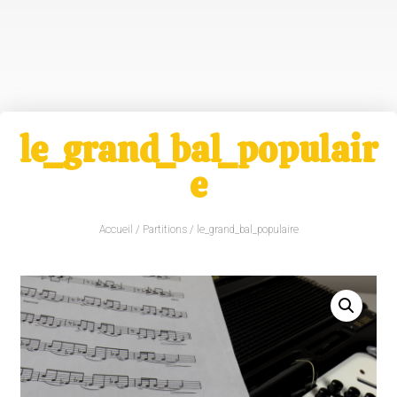
le_grand_bal_populair
e
Accueil
/
Partitions
/ le_grand_bal_populaire