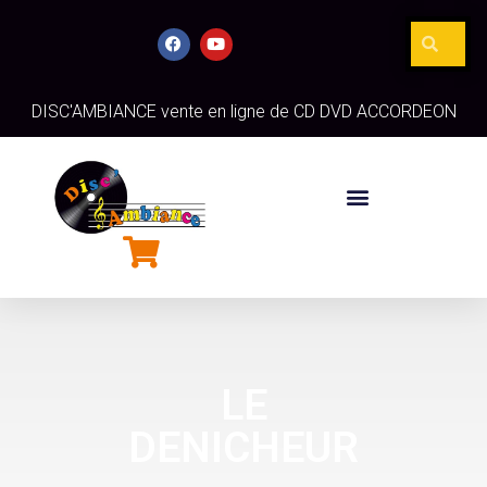
DISC'AMBIANCE vente en ligne de CD DVD ACCORDEON
LE
DENICHEUR