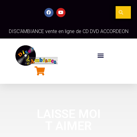
DISC'AMBIANCE vente en ligne de CD DVD ACCORDEON
LAISSE MOI
T AIMER