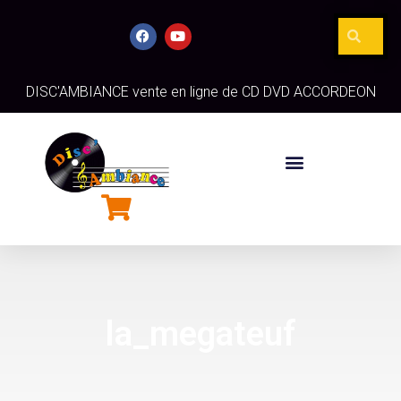
DISC'AMBIANCE vente en ligne de CD DVD ACCORDEON
la_megateuf