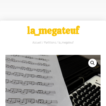
la_megateuf
Accueil
/
Partitions
/ la_megateuf