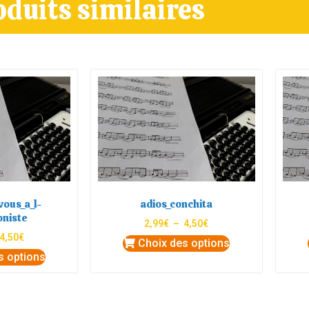
oduits similaires
ous_a_l-
adios_conchita
oniste
2,99
€
–
4,50
€
4,50
€
Choix des options
s options