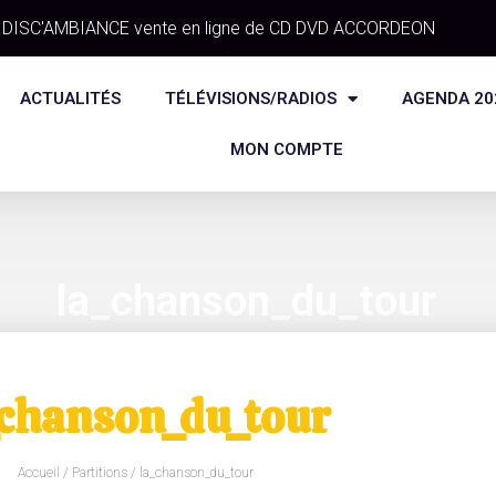
DISC'AMBIANCE vente en ligne de CD DVD ACCORDEON
ACTUALITÉS
TÉLÉVISIONS/RADIOS
AGENDA 20
MON COMPTE
la_chanson_du_tour
_chanson_du_tour
Accueil
/
Partitions
/ la_chanson_du_tour