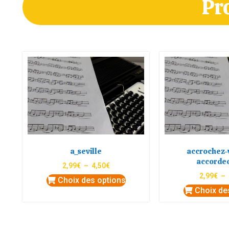
Pr
a_seville
accrochez-v
accorde
2,99
€
–
4,50
€
2,99
€
–
Choix des options
Choix de