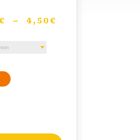
€
–
4,50
€
tion