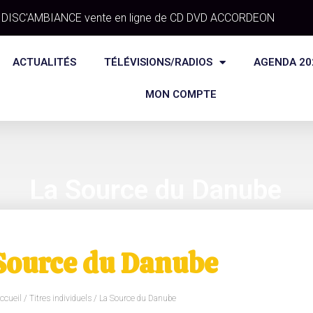
DISC'AMBIANCE vente en ligne de CD DVD ACCORDEON
ACTUALITÉS
TÉLÉVISIONS/RADIOS
AGENDA 20
MON COMPTE
La Source du Danube
Source du Danube
ccueil
/
Titres individuels
/ La Source du Danube