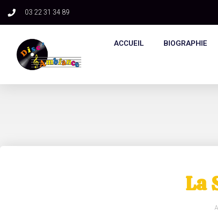
03 22 31 34 89​
ACCUEIL
BIOGRAPHIE
La 
A