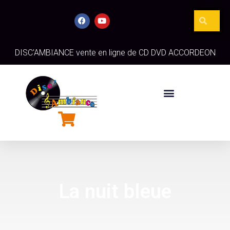
DISC'AMBIANCE vente en ligne de CD DVD ACCORDEON
La nuit bleue