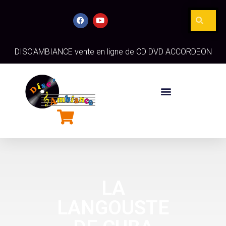
DISC'AMBIANCE vente en ligne de CD DVD ACCORDEON
LA
LANGOUSTE