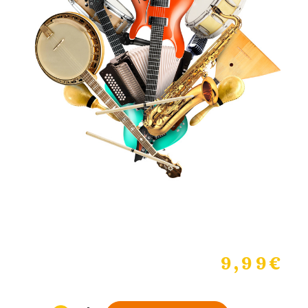
9,99
€