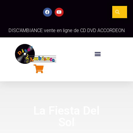
DISC'AMBIANCE vente en ligne de CD DVD ACCORDEON
La Fiesta Del
Sol