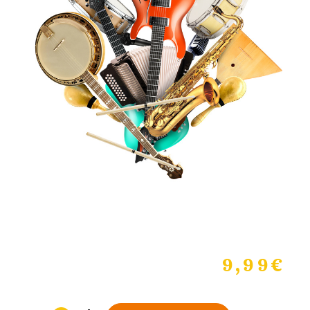
9,99
€