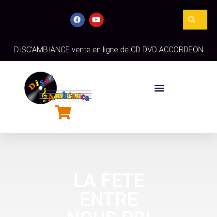
DISC'AMBIANCE vente en ligne de CD DVD ACCORDEON
LA FETE
ENTRE