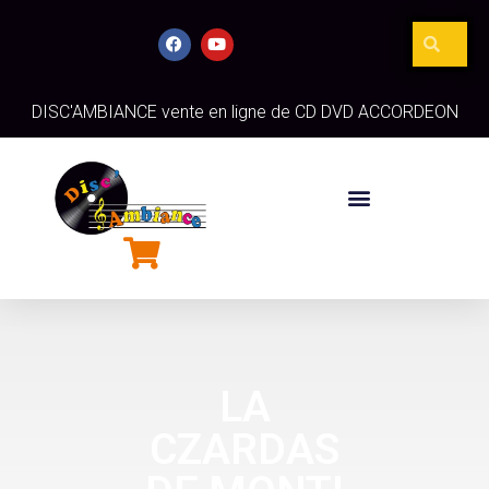
DISC'AMBIANCE vente en ligne de CD DVD ACCORDEON
LA
CZARDAS