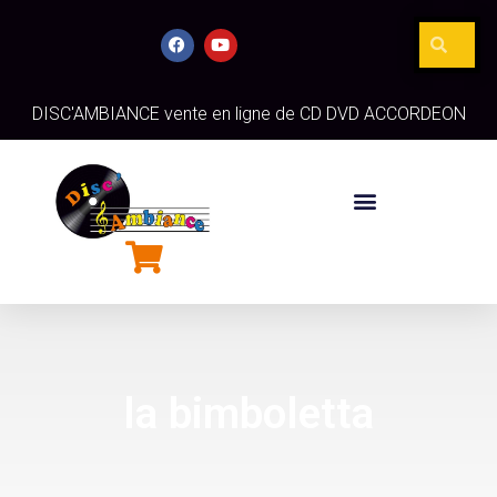
DISC'AMBIANCE vente en ligne de CD DVD ACCORDEON
la bimboletta